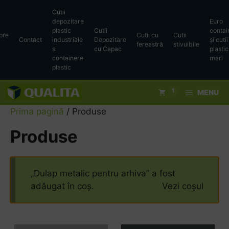
Sari
Cutii
la
depozitare
Euro
conținut
plastic
Cutii
contai
pre
Cutii cu
Cutii
Contact
industriale
Depozitare
și cutii
fereastră
stivuibile
si
cu Capac
plastic
containere
mari
plastic
1
MENU
Prima pagină
/ Produse
Produse
„Dulap metalic pentru arhiva” a fost
adăugat în coș.
Vezi coșul