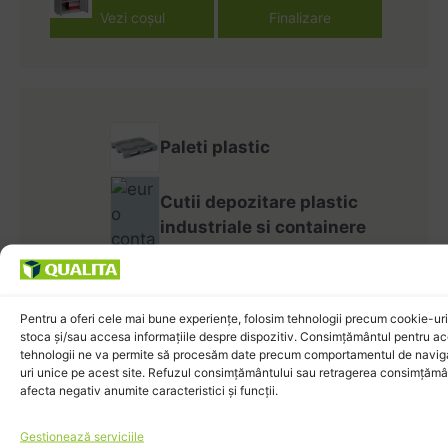
Vezi coșul
Finalizare
Paleti plastic
Cutii depozitare plastic
industriale si containere
plastic
Cutii ESD
Pentru a oferi cele mai bune experiențe, folosim tehnologii precum cookie-uri
stoca și/sau accesa informațiile despre dispozitiv. Consimțământul pentru a
Cutii transparente
tehnologii ne va permite să procesăm date precum comportamentul de navig
uri unice pe acest site. Refuzul consimțământului sau retragerea consimțămâ
afecta negativ anumite caracteristici și funcții.
Cutii cu fereastră
Gestionează serviciile