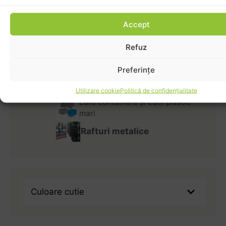
Cutii cu sertare
Accept
Cutii Depozitare cu Capac
Refuz
Cutii stivuibile
Preferințe
Utilizare cookie
Politică de confidențialitate
Euro containere și cutii plastic
mari
Rafturi metalice
Culoare cutie