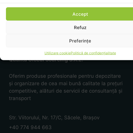
Volum cutie
Accept
Refuz
Preferințe
Utilizare cookie
Politică de confidențialitate
Qualita Global Sourcing S.R.L.
Oferim produse profesionale pentru depozitare
și organizare de cea mai bună calitate la prețuri
competitive, alături de servicii de consultanță și
transport
Str. Viitorului, Nr. 17/C, Săcele, Brașov
+40 774 944 663