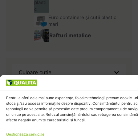
Euro containere și cutii plastic
mari
Rafturi metalice
Culoare cutie
Pentru a oferi cele mai bune experiențe, folosim tehnologii precum cookie-uri
stoca și/sau accesa informațiile despre dispozitiv. Consimțământul pentru a
Număr sertare
tehnologii ne va permite să procesăm date precum comportamentul de navig
uri unice pe acest site. Refuzul consimțământului sau retragerea consimțămâ
afecta negativ anumite caracteristici și funcții.
Gestionează serviciile