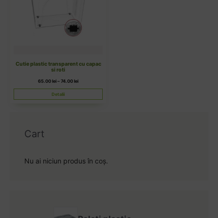
pot
fi
alese
în
pagina
produsului.
Cutie plastic transparent cu capac
si roti
65.00
lei
–
74.00
lei
Detalii
Cart
Nu ai niciun produs în coș.