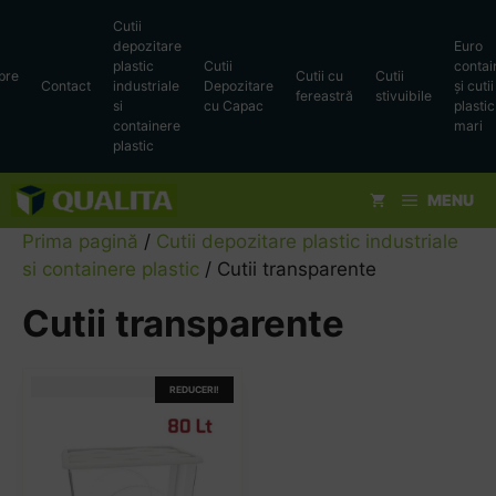
Sari
Cutii
la
depozitare
Euro
conținut
plastic
Cutii
contai
pre
Cutii cu
Cutii
Contact
industriale
Depozitare
și cutii
fereastră
stivuibile
si
cu Capac
plastic
containere
mari
plastic
MENU
Prima pagină
/
Cutii depozitare plastic industriale
si containere plastic
/ Cutii transparente
Cutii transparente
Acest
REDUCERI!
produs
are
mai
multe
variații.
Opțiunile